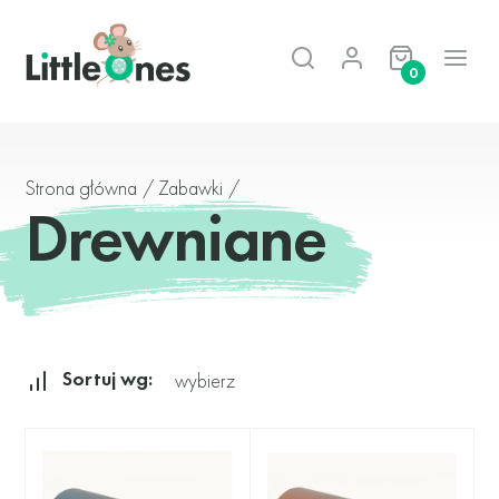
0
Strona główna
/
Zabawki
/
Drewniane
Sortuj wg:
wybierz