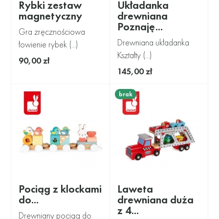
Rybki zestaw
Układanka
magnetyczny
drewniana
Poznaję...
Gra zręcznościowa
Drewniana układanka
łowienie rybek (...)
Kształty (...)
90,00 zł
145,00 zł
brak
Pociąg z klockami
Laweta
do...
drewniana duża
z 4...
Drewniany pociąg do