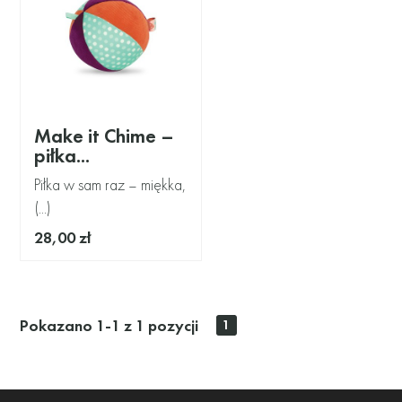
Make it Chime –
piłka...
Piłka w sam raz – miękka,
(...)
28,00 zł
Pokazano 1-1 z 1 pozycji
1