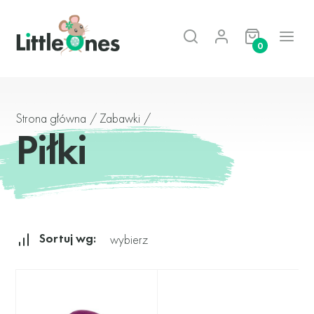
0
Strona główna
/
Zabawki
/
Piłki
Sortuj wg:
wybierz