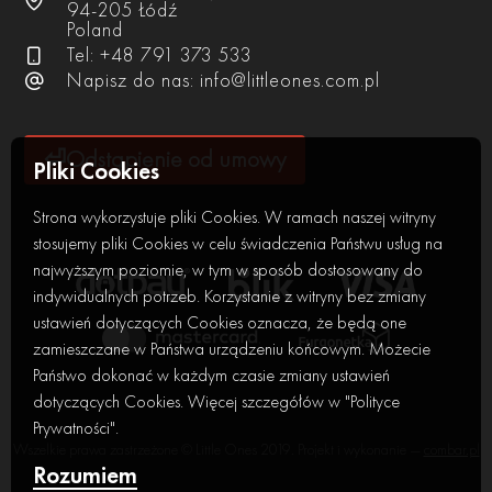
94-205 Łódź
Poland
Tel: +48 791 373 533
Napisz do nas:
info@littleones.com.pl
⏎
Odstąpienie od umowy
Pliki Cookies
Strona wykorzystuje pliki Cookies. W ramach naszej witryny
stosujemy pliki Cookies w celu świadczenia Państwu usług na
najwyższym poziomie, w tym w sposób dostosowany do
indywidualnych potrzeb. Korzystanie z witryny bez zmiany
ustawień dotyczących Cookies oznacza, że będą one
zamieszczane w Państwa urządzeniu końcowym. Możecie
Państwo dokonać w każdym czasie zmiany ustawień
dotyczących Cookies. Więcej szczegółów w "Polityce
Prywatności".
Wszelkie prawa zastrzeżone © Little Ones 2019. Projekt i wykonanie —
combar.pl
Rozumiem