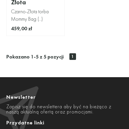
Złota
Czarno-Złota torba
Mommy Bag (...)
459,00 zł
Pokazano 1-5 z 5 pozycji
1
Newsletter
Zapisz się do newslettera aby być na bieżąco z
naszą aktualną ofertą oraz promocjami.
Przydatne linki