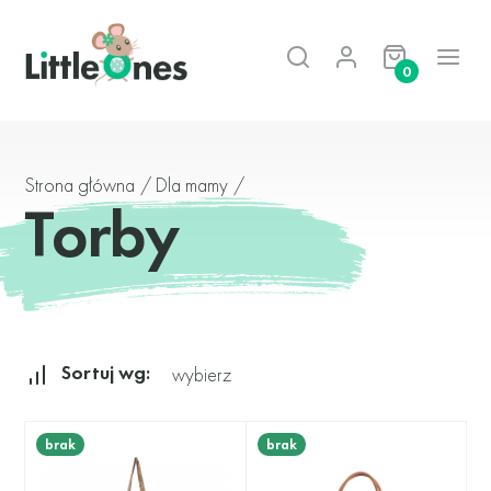
0
Strona główna
/
Dla mamy
/
Torby
Sortuj wg:
wybierz
brak
brak