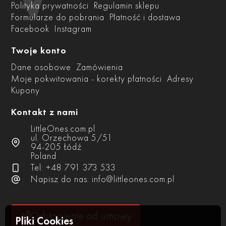
Polityka prywatności
Regulamin sklepu
Formularze do pobrania
Płatność i dostawa
Facebook
Instagram
Twoje konto
Dane osobowe
Zamówienia
Moje pokwitowania - korekty płatności
Adresy
Kupony
Kontakt z nami
LittleOnes.com.pl
ul. Orzechowa 5/51
94-205 Łódź
Poland
Tel: +48 791 373 533
Napisz do nas:
info@littleones.com.pl
⏎
Odstąpienie od umowy
Pliki Cookies