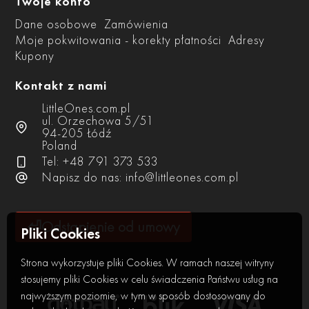
Twoje konto
Dane osobowe
Zamówienia
Moje pokwitowania - korekty płatności
Adresy
Kupony
Kontakt z nami
LittleOnes.com.pl
ul. Orzechowa 5/51
94-205 Łódź
Poland
Tel: +48 791 373 533
Napisz do nas:
info@littleones.com.pl
⏎
Odstąpienie od umowy
Pliki Cookies
Strona wykorzystuje pliki Cookies. W ramach naszej witryny
stosujemy pliki Cookies w celu świadczenia Państwu usług na
najwyższym poziomie, w tym w sposób dostosowany do