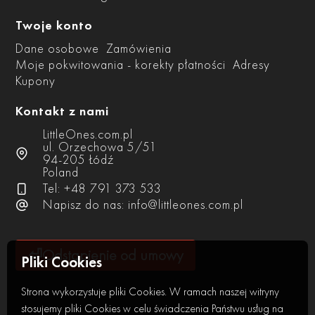
Twoje konto
Dane osobowe
Zamówienia
Moje pokwitowania - korekty płatności
Adresy
Kupony
Kontakt z nami
LittleOnes.com.pl
ul. Orzechowa 5/51
94-205 Łódź
Poland
Tel: +48 791 373 533
Napisz do nas:
info@littleones.com.pl
⏎
Odstąpienie od umowy
Pliki Cookies
Strona wykorzystuje pliki Cookies. W ramach naszej witryny
stosujemy pliki Cookies w celu świadczenia Państwu usług na